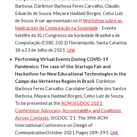
Barbosa, Dárlinton Barbosa Feres Carvalho, Cláudio 
Eduardo de Souza, Mayara Haddad Borges, Celso Luiz 
de Souza
. 
A ser apresentado no II 
Workshop sobre as 
Implicações da Computação na Sociedade
 - Evento 
Satélite do XLI Congresso da Sociedade Brasileira de 
Computação (CSBC 2021) Florianópolis, Santa Catarina, 
18 a 23 de Julho de 2021. 
Link
Performing Virtual Events During COVID-19 
Pandemics: The case of the Startups Fair and 
Hackathon for New Educational Technologies in the 
Campo das Vertentes Region in Brazil.
 Dárlinton 
Barbosa Feres Carvalho, 
Carolaine Gabrielle dos Santos 
Barbosa
, Mayara Haddad Borges, Celso Luiz de Souza.
To be presented at the 
ACM SIGDOC 2021 
Conference: Advocacy, Accountability, and Coalitions 
Across Contexts.
 SIGDOC '21: The 39th ACM 
International Conference on Design of 
CommunicationOctober 2021 Pages 289–293  
Link